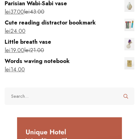
Parisian Wabi-Sabi vase
lei
37
.00
lei
43
.00
Cute reading distractor bookmark
lei
24
.00
Little breath vase
lei
19
.00
lei
21
.00
Words waving notebook
lei
14
.00