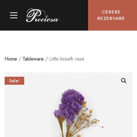
CERERE
REZERVARE
Home
/
Tableware
/ Little breath vase
Sale!