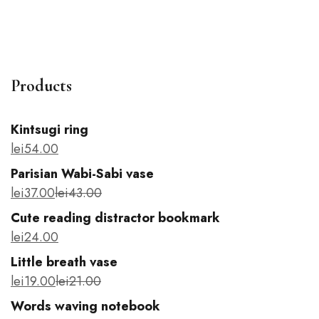
Words waving notebook
N
lei
14
.00
le
Products
Kintsugi ring
lei
54
.00
Parisian Wabi-Sabi vase
lei
37
.00
lei
43
.00
Cute reading distractor bookmark
lei
24
.00
Little breath vase
lei
19
.00
lei
21
.00
Words waving notebook