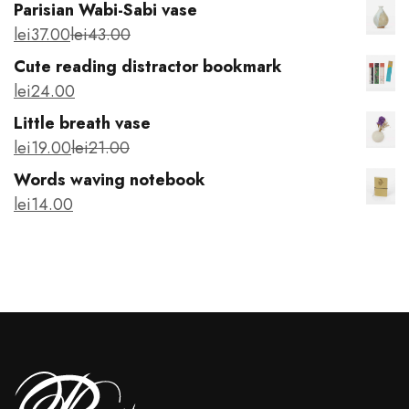
Parisian Wabi-Sabi vase
lei
37
.00
lei
43
.00
Cute reading distractor bookmark
lei
24
.00
Little breath vase
lei
19
.00
lei
21
.00
Words waving notebook
lei
14
.00