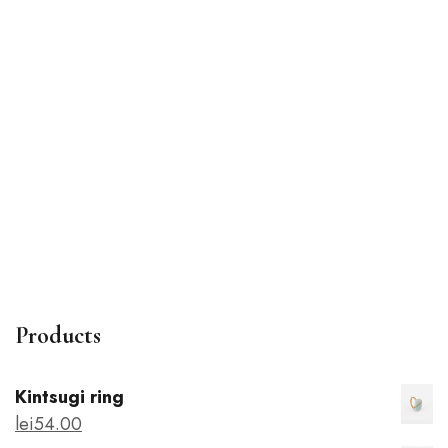
Poetry notebook
lei
22
.00
Products
Kintsugi ring
lei
54
.00