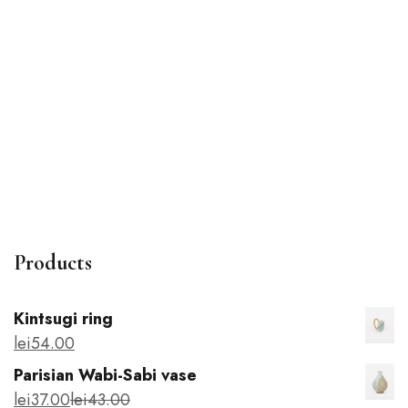
Parisian Wabi-Sabi vase
lei
37
.00
lei
43
.00
Products
Kintsugi ring
lei
54
.00
Parisian Wabi-Sabi vase
lei
37
.00
lei
43
.00