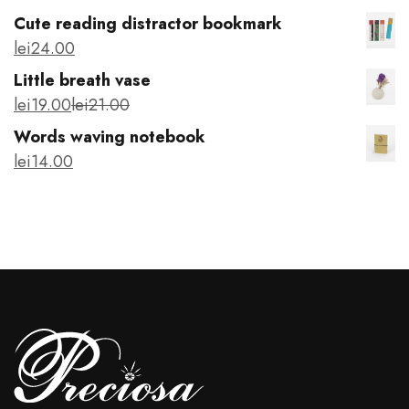
Cute reading distractor bookmark
lei
24
.00
Little breath vase
lei
19
.00
lei
21
.00
Words waving notebook
lei
14
.00